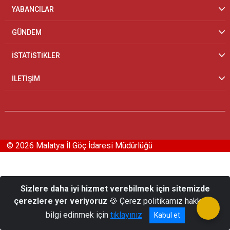
YABANCILAR
GÜNDEM
İSTATİSTİKLER
İLETİŞİM
© 2026 Malatya İl Göç İdaresi Müdürlüğü
Sizlere daha iyi hizmet verebilmek için sitemizde
çerezlere yer veriyoruz
🍪 Çerez politikamız hakkında
bilgi edinmek için
tıklayınız
Kabul et