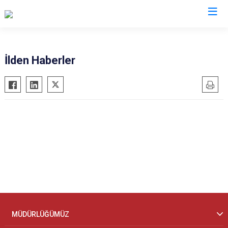
İl Göç İdaresi Müdürlükleri
İlden Haberler
MÜDÜRLÜĞÜMÜZ